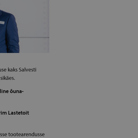
se kaks Salvesti
sikäes.
line õuna-
rim Lastetoit
esse tootearendusse