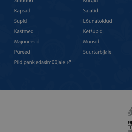
Smuutid
Kurgid
Kapsad
Salatid
Supid
Lõunatoidud
Kastmed
Ketšupid
Majoneesid
Moosid
Püreed
Suurtarbijale
Pildipank edasimüüjale