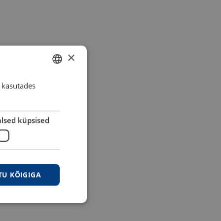
×
 kasutades
ESTONIAN
ENGLISH
lsed küpsised
U KÕIGIGA