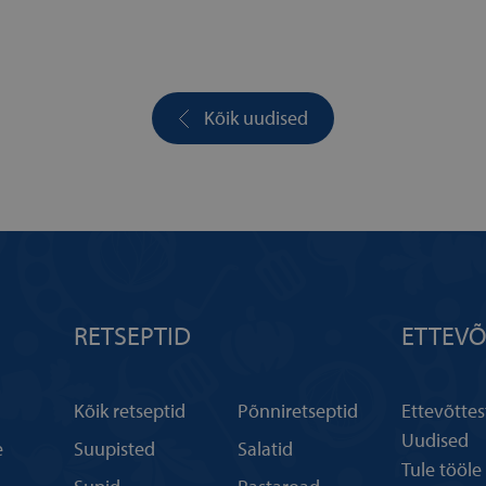
Kõik uudised
RETSEPTID
ETTEVÕ
Kõik retseptid
Põnniretseptid
Ettevõttes
Uudised
e
Suupisted
Salatid
Tule tööle