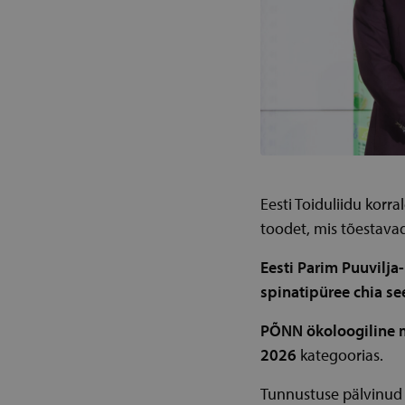
Eesti Toiduliidu korr
toodet, mis tõestavad
Eesti Parim Puuvilja
spinatipüree chia s
PÕNN ökoloogiline 
2026
kategoorias.
Tunnustuse pälvinud 