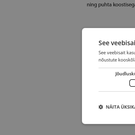
ning puhta koostiseg
See veebisa
See veebisait ka
nõustute kooskõla
Jõudlusk
NÄITA ÜKSIK