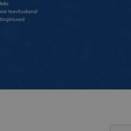
deks
ise teavituskanal
stingimused