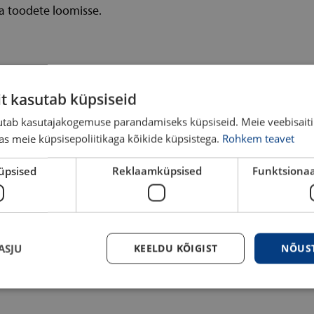
a toodete loomisse.
it kasutab küpsiseid
sutab kasutajakogemuse parandamiseks küpsiseid. Meie veebisaiti
s meie küpsisepoliitikaga kõikide küpsistega.
Rohkem teavet
üpsised
Reklaamküpsised
Funktsionaa
ASJU
KEELDU KÕIGIST
NÕUST