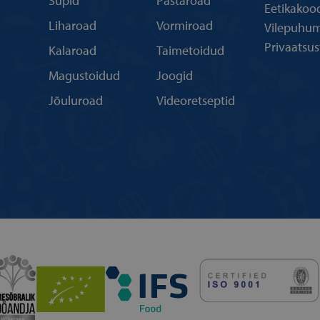
Supid
Pastaroad
Eetikakoo
Liharoad
Vormiroad
Vilepuhum
Privaatsu
Kalaroad
Taimetoidud
Magustoidud
Joogid
Jõuluroad
Videoretseptid