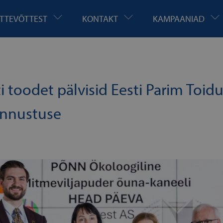
TTEVÕTTEST
KONTAKT
KAMPAANIAD
i toodet pälvisid Eesti Parim Toid
unnustuse