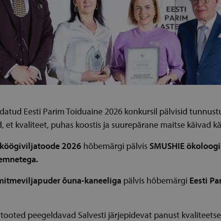
aldatud Eesti Parim
Toiduaine 2026 konkursil pälvisid tunnustu
, et kvaliteet, puhas koostis ja suurepärane maitse käivad kä
-köögiviljatoode 2026
hõbemärgi pälvis
SMUSHIE ökoloogi
eemnetega.
mitmeviljapuder õuna-kaneeliga
pälvis hõbemärgi
Eesti Pa
tooted peegeldavad Salvesti järjepidevat panust kvaliteets