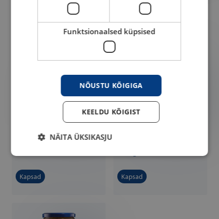
Kapsad
Kapsad
Funktsionaalsed küpsised
NÕUSTU KÕIGIGA
KEELDU KÕIGIST
SALVEST Praekapsas
SALVEST Porgandiga
NÄITA ÜKSIKASJU
praekapsas
900 g
900 g
Kapsad
Kapsad