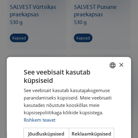
SALVEST Vürtsikas
SALVEST Punane
praekapsas
praekapsas
530 g
530 g
Kapsad
Kapsad
×
See veebisait kasutab
küpsiseid
ESTONIAN
See veebisait kasutab kasutajakogemuse
ENGLISH
parandamiseks küpsiseid. Meie veebisaiti
kasutades nõustute kooskõlas meie
SALVEST Porgandiga
SALVEST Mulgi
küpsisepoliitikaga kõikide küpsistega.
praekapsas
kapsad
Rohkem teavet
530 g
530 g
Jõudlusküpsised
Reklaamküpsised