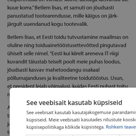
kuue korra.” Betlem lisas, et samuti on jõudsasti
panustatud tootearendusse, mille käigus on järk-
järgult uuendanud kogu tootevalik.
Betlem lisas, et Eesti toidu tutvustamine maailmas on
oluline ning toiduainetööstusettevõtted pingutavad
ühiselt selle nimel. “Eesti kui kiirelt areneva IT-riigi
kuvandit täiustab teiselt poolt meie puhas loodus,
jõudsasti kasvav mahetoodangu osakaal
põllumajanduses ja kvaliteetne toidutööstus. Usun,
et president leiab võimalusi, kuidas Eesti puhast toitu
maailmas tutvustada.”
See veebisait kasutab küpsiseid
AS Salvest on 1946. aastast Tartus tegutsev tugevate
See veebisait kasutab kasutajakogemuse parandami
traditsioonidega Eesti toiduainetööstus. Ettevõtte
küpsiseid. Meie veebisaiti kasutades nõustute koosk
jaoks on juba algusest peale olnud oluline oma
küpsisepoliitikaga kõikide küpsistega.
Rohkem teave
tootmises kasutada võimalikult palju kodumaist