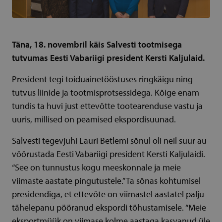
Täna, 18. novembril käis Salvesti tootmisega
tutvumas Eesti Vabariigi president Kersti Kaljulaid.
President tegi toiduainetööstuses ringkäigu ning
tutvus liinide ja tootmisprotsessidega. Kõige enam
tundis ta huvi just ettevõtte tootearenduse vastu ja
uuris, millised on peamised ekspordisuunad.
Salvesti tegevjuhi Lauri Betlemi sõnul oli neil suur au
võõrustada Eesti Vabariigi president Kersti Kaljulaidi.
“See on tunnustus kogu meeskonnale ja meie
viimaste aastate pingutustele.” Ta sõnas kohtumisel
presidendiga, et ettevõte on viimastel aastatel palju
tähelepanu pööranud ekspordi tõhustamisele. “Meie
eksportmüük on viimase kolme aastaga kasvanud üle