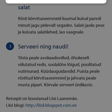
salat
Rösti kõrvitsaseemneid kuumal kuival pannil
minuti jagu pidevalt segades. Salati jaoks pese
ja kuivata salatilehed, lao vaagnale.
Serveeri ning naudi!
Tõsta peale avokaadoviilud, õhukeselt
viilutatud redis, soolalõhe lõigud, poolitatud
vutimunad. Küüslauguidandid. Puista peale
röstitud kõrvitsaseemned ja jahvata peale
musta pipart. Kõrvale serveeri ürdikaste.
Retsepti on koostanud Liisi Laanemäe.
Liisi blogi:
http://liisil.blogspot.com.ee