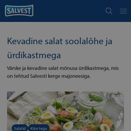
Kevadine salat soolalõhe ja
ürdikastmega
Värske ja kevadine salat mõnusa ürdikastmega, mis
on tehtud Salvesti kerge majoneesiga.
Salatid
Kiire tegu