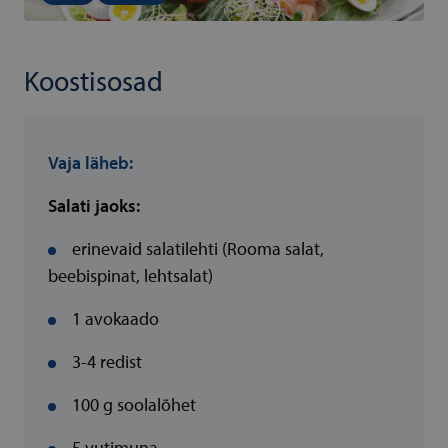
Koostisosad
Vaja läheb:
Salati jaoks:
erinevaid salatilehti (Rooma salat,
beebispinat, lehtsalat)
1 avokaado
3-4 redist
100 g soolalõhet
5 vutimuna