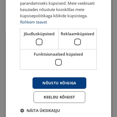
parandamiseks küpsiseid. Meie veebisaiti
näpuotsatäis soola
kasutades nõustute kooskõlas meie
küpsisepoliitikaga kõikide küpsistega.
Rohkem teavet
Juhend
Jõudlusküpsised
Reklaamküpsised
Valmista kaste ning keeda munad
Funktsionaalsed küpsised
Kõigepealt valmista ürdikaste. Selleks pane
kõik ained kannmikserisse ja surista ühtlaseks.
Tõsta salati valmistamise ajaks külmkappi
NÕUSTU KÕIGIGA
maitsestuma. Aja vesi keema ja tõsta
vutimunad keevasse vette. Keeda 2-3 minutit.
KEELDU KÕIGIST
Jahuta külma vee all.
NÄITA ÜKSIKASJU
Rösti kõrvitsaseemned ning pese