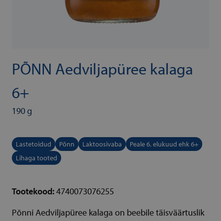
PÕNN Aedviljapüree kalaga
6+
190 g
Lastetoidud
Põnn
Laktoosivaba
Peale 6. elukuud ehk 6+
Lihaga tooted
Tootekood:
4740073076255
Põnni Aedviljapüree kalaga on beebile täisväärtuslik