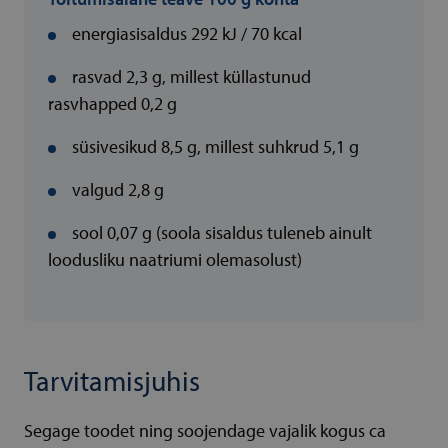
energiasisaldus 292 kJ / 70 kcal
rasvad 2,3 g, millest küllastunud
rasvhapped 0,2 g
süsivesikud 8,5 g, millest suhkrud 5,1 g
valgud 2,8 g
sool 0,07 g (soola sisaldus tuleneb ainult
loodusliku naatriumi olemasolust)
Tarvitamisjuhis
Segage toodet ning soojendage vajalik kogus ca